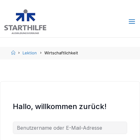
Skip
Skip
to
to
content
content
Home
Lektion
Wirtschaftlichkeit
Hallo, willkommen zurück!