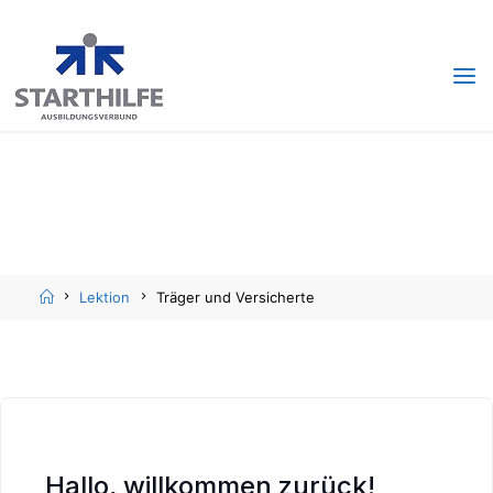
Skip
Skip
to
to
content
content
Home
Lektion
Träger und Versicherte
Hallo, willkommen zurück!