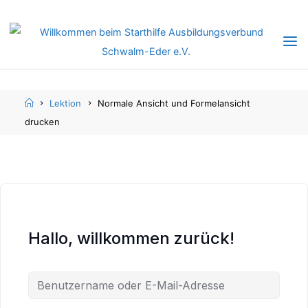
Skip
Skip
to
to
content
content
Home
Lektion
Normale Ansicht und Formelansicht
drucken
Hallo, willkommen zurück!