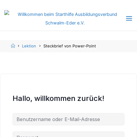
Skip
Skip
to
to
content
content
Home
Lektion
Steckbrief von Power-Point
Hallo, willkommen zurück!