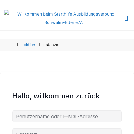
Skip
Skip
to
to
content
content
Home
Lektion
Instanzen
Hallo, willkommen zurück!