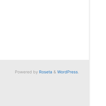
Powered by
Roseta
&
WordPress
.