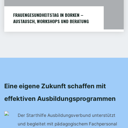
FRAUENGESUNDHEITSTAG IN BORKEN –
AUSTAUSCH, WORKSHOPS UND BERATUNG
Am Samstag, 8. November, lädt der
Frauengesundheitstag von 11 bis...
WEITERLESEN
"FRAUENGESUNDHEITSTAG
IN
BORKEN
–
AUSTAUSCH,
Eine eigene Zukunft schaffen mit
WORKSHOPS
UND
effektiven Ausbildungsprogrammen
BERATUNG"
Der Starthilfe Ausbildungsverbund unterstützt
und begleitet mit pädagogischem Fach­personal