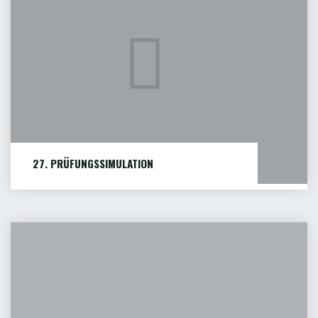
DER
BILDUNGSMESSE
IN
FRITZLAR
26.03.2026"
27. PRÜFUNGSSIMULATION
Am 28.02.2026 wurde in Homberg (Efze) die mit
großer Spannung...
Bescheidübergabe
WEITERLESEN
"27.
IdeA-
PRÜFUNGSSIMULATION"
Programm