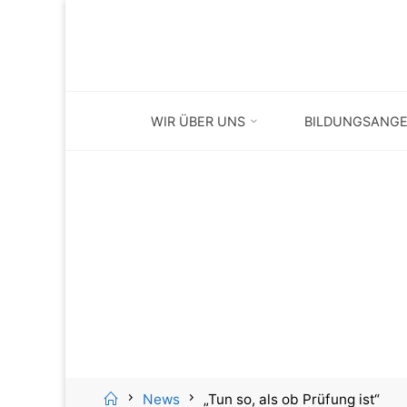
Skip
to
content
WIR ÜBER UNS
BILDUNGSANG
Home
News
„Tun so, als ob Prüfung ist“