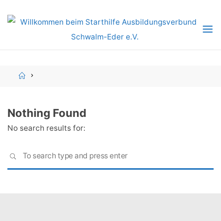
Skip
to
content
Home
Nothing Found
No search results for:
S
SEARCH
fo