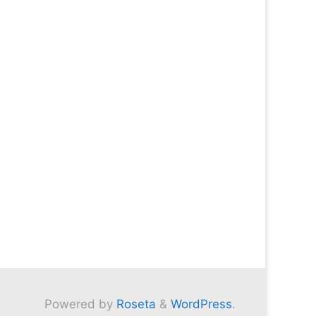
Powered by
Roseta
&
WordPress
.