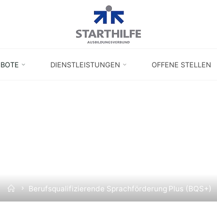
EBOTE
DIENSTLEISTUNGEN
OFFENE STELLEN
BERUFSQUALIFIZIERENDE
RACHFÖRDERUNG PLUS (BQ
Home
Berufsqualifizierende Sprachförderung Plus (BQS+)