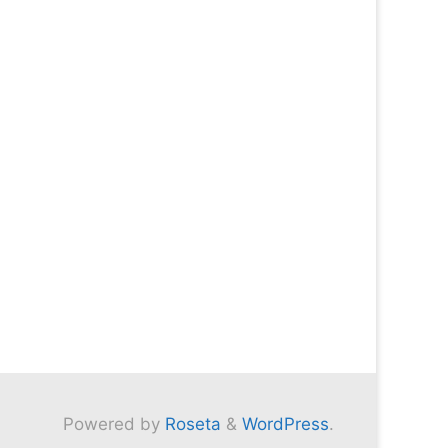
Powered by
Roseta
&
WordPress
.