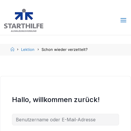
Skip
Skip
to
to
content
content
Home
Lektion
Schon wieder verzettelt?
Hallo, willkommen zurück!