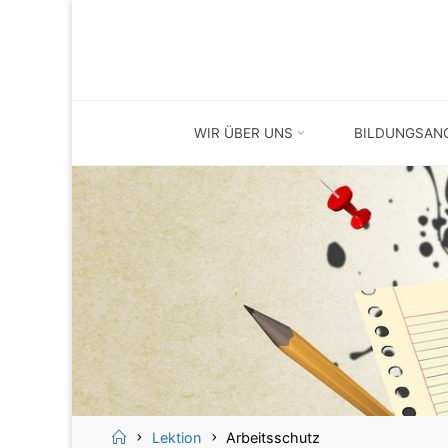
Skip
Skip
to
to
content
content
WIR ÜBER UNS
BILDUNGSAN
Home
Lektion
Arbeitsschutz