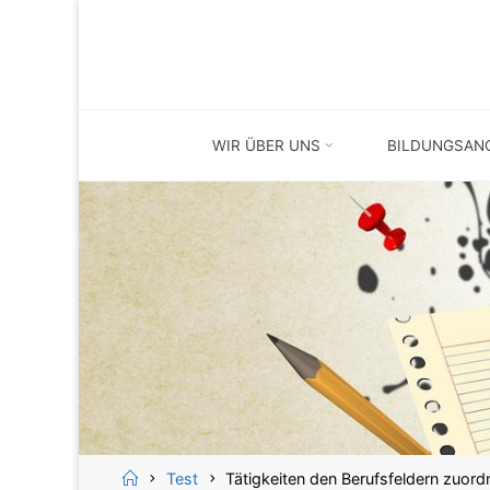
Skip
Skip
to
to
content
content
WIR ÜBER UNS
BILDUNGSAN
Home
Test
Tätigkeiten den Berufsfeldern zuord