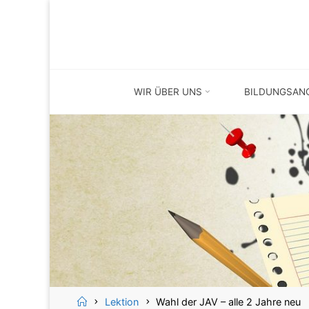
Skip
Skip
to
to
content
content
WIR ÜBER UNS
BILDUNGSAN
Home
Lektion
Wahl der JAV – alle 2 Jahre neu