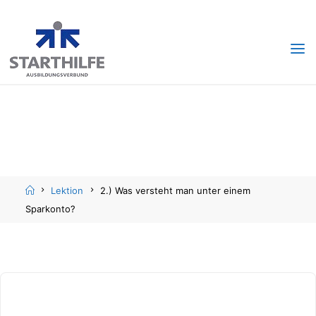
Skip
Skip
to
to
content
content
Home
Lektion
2.) Was versteht man unter einem
Sparkonto?