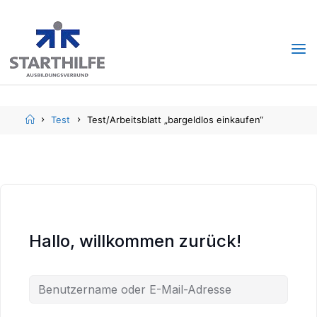
Skip
Skip
to
to
content
content
Home
Test
Test/Arbeitsblatt „bargeldlos einkaufen“
Hallo, willkommen zurück!