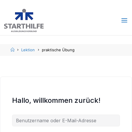
Skip
Skip
to
to
content
content
Home
Lektion
praktische Übung
Hallo, willkommen zurück!