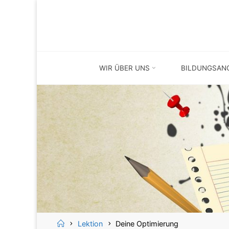
Skip
Skip
to
to
content
content
WIR ÜBER UNS
BILDUNGSAN
Home
Lektion
Deine Optimierung