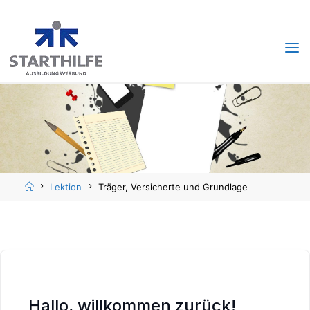
Skip
Skip
to
to
content
content
Home
Lektion
Träger, Versicherte und Grundlage
Hallo, willkommen zurück!