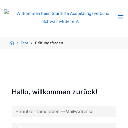
Skip
Skip
to
to
content
content
Home
Test
Prüfungsfragen
Hallo, willkommen zurück!