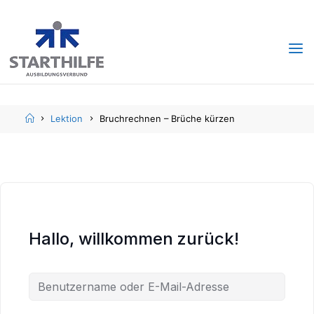
Skip
Skip
to
to
content
content
Home
Lektion
Bruchrechnen – Brüche kürzen
Hallo, willkommen zurück!