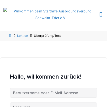
Skip
Skip
to
to
content
content
Home
Lektion
Überprüfung/Test
Hallo, willkommen zurück!