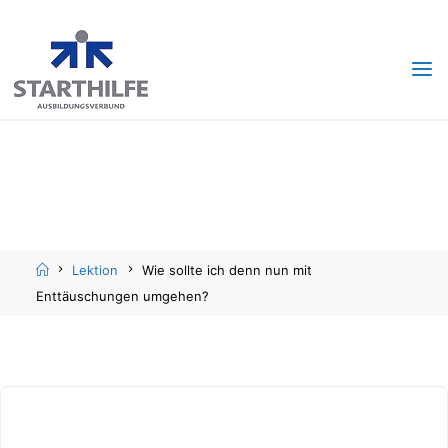
Skip
Skip
to
to
content
content
Home
Lektion
Wie sollte ich denn nun mit
Enttäuschungen umgehen?