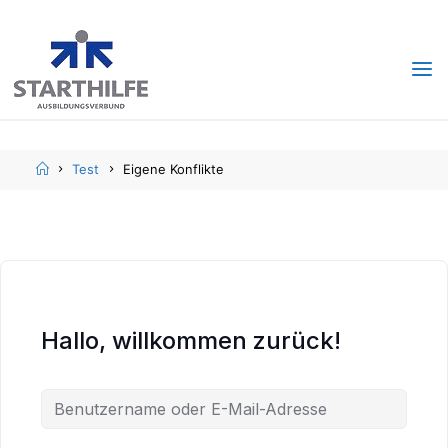
Skip
Skip
to
to
content
content
Home
Test
Eigene Konflikte
Hallo, willkommen zurück!