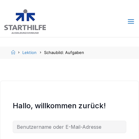
Skip
Skip
to
to
content
content
Home
Lektion
Schaubild: Aufgaben
Hallo, willkommen zurück!