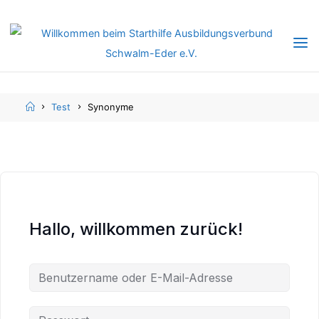
Skip
Skip
to
to
content
content
Home
Test
Synonyme
Hallo, willkommen zurück!