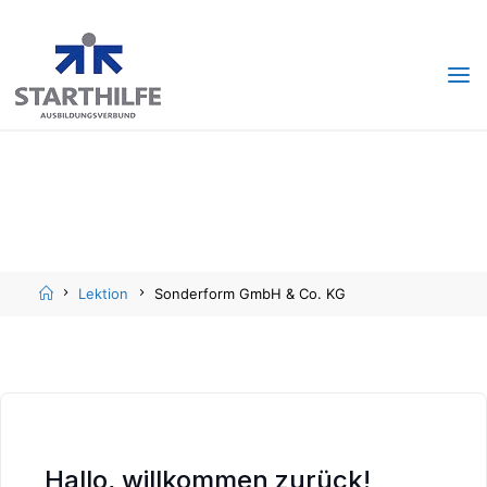
Skip
Skip
to
to
content
content
Home
Lektion
Sonderform GmbH & Co. KG
Hallo, willkommen zurück!