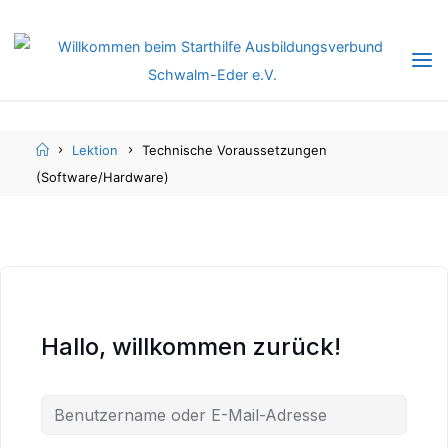
Skip
Skip
to
to
content
content
Home
Lektion
Technische Voraussetzungen
(Software/Hardware)
Hallo, willkommen zurück!