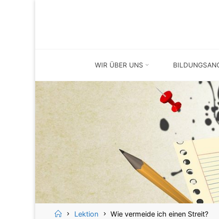
Skip
Skip
to
to
content
content
WIR ÜBER UNS
BILDUNGSAN
Home
Lektion
Wie vermeide ich einen Streit?