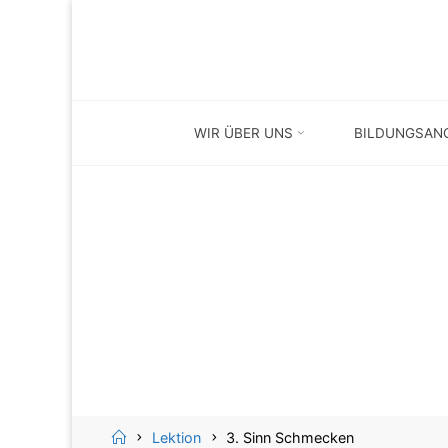
Skip
Skip
to
to
content
content
WIR ÜBER UNS
BILDUNGSAN
Home
Lektion
3. Sinn Schmecken