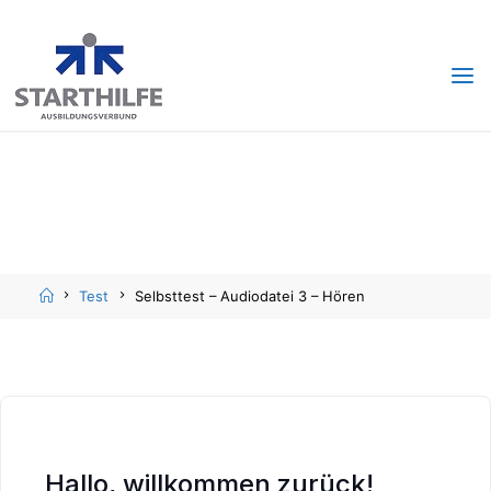
Skip
Skip
to
to
content
content
Home
Test
Selbsttest – Audiodatei 3 – Hören
Hallo, willkommen zurück!