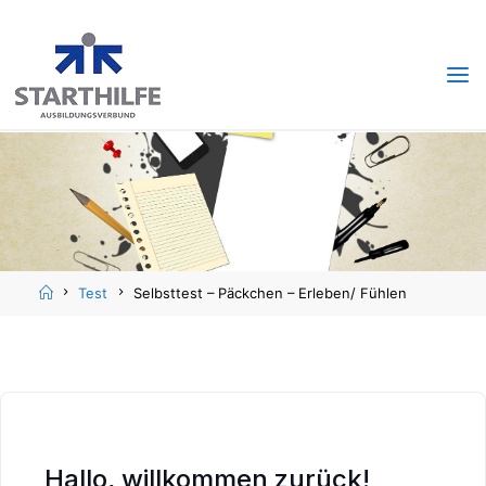
Skip
Skip
to
to
content
content
Home
Test
Selbsttest – Päckchen – Erleben/ Fühlen
Hallo, willkommen zurück!