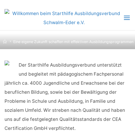
Skip
to
EINE EIGENE ZUKUNFT
content
SCHAFFEN MIT EFFEKTIVEN
Home
Eine eigene Zukunft schaffen mit effektiven Ausbildungsprogrammen
AUSBILDUNGSPROGRAMMEN
Der Starthilfe Ausbildungsverbund unterstützt
und begleitet mit pädagogischem Fach­personal
jährlich ca. 4000 Jugendliche und Erwachsene bei der
beruflichen Bildung, sowie bei der Bewältigung der
Probleme in Schule und Ausbildung, in Familie und
sozialem Umfeld. Wir streben nach Qualität und haben
uns auf die festgelegten Qualitätsstandards der CEA
Certification GmbH verpflichtet.