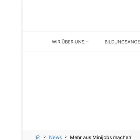
Skip
to
content
WIR ÜBER UNS
BILDUNGSANG
Home
News
Mehr aus Minijobs machen