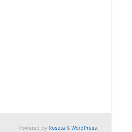
Powered by
Roseta
&
WordPress
.