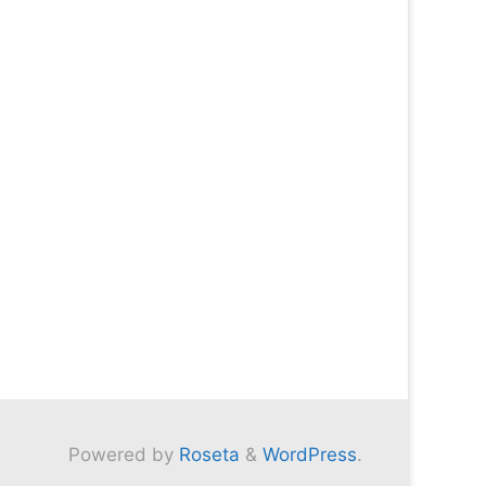
Powered by
Roseta
&
WordPress
.