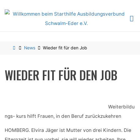
Skip
to
content
Home
News
Wieder fit für den Job
WIEDER FIT FÜR DEN JOB
Weiterbildu
ngs- kurs hilft Frauen, in den Beruf zurückzukehren
HOMBERG. Elvira Jäger ist Mutter von drei Kindern. Die
Elternzeit ist nun vorbei, sie will wieder arbeiten. Ihre