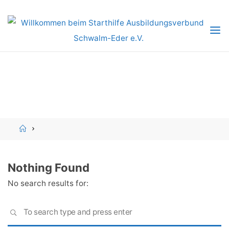
Skip
to
content
Home
Nothing Found
No search results for:
S
SEARCH
fo