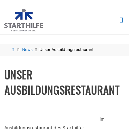
Skip
to
content
Home
News
Unser Ausbildungsrestaurant
UNSER
AUSBILDUNGSRESTAURANT
im
Ausbildungsrestaurant des Starthilfe-