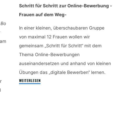
Schritt für Schritt zur Online-Bewerbung -
Frauen auf dem Weg-
Bo
In einer kleinen, überschaubaren Gruppe
r
von maximal 12 Frauen wollen wir
 am
gemeinsam „Schritt für Schritt“ mit dem
Thema Online-Bewerbungen
auseinandersetzen und anhand von kleinen
Übungen das „digitale Bewerben“ lernen.
„Schritt
WEITERLESEN
r
für
l
Schritt
zur
Online-
Bewerbung