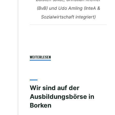
(BvB) und Udo Amling (InteA &
Sozialwirtschaft integriert)
„Gute
WEITERLESEN
Gespräche
auf
der
Bildungsmesse
Wir sind auf der
in
Ausbildungsbörse in
Melsungen“
Borken