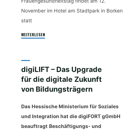
Frauengesundheitstag findet am 12.
November im Hotel am Stadtpark in Borken
statt
„Fit
WEITERLESEN
für
den
Alltag
mit
digiLIFT – Das Upgrade
Familie
für die digitale Zukunft
und
von Bildungsträgern
Beruf“
Das Hessische Ministerium für Soziales
und Integration hat die digiFORT gGmbH
beauftragt
Beschäftigungs- und