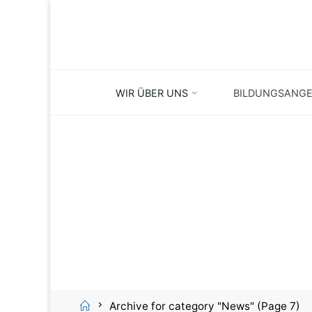
Skip
to
content
WIR ÜBER UNS
BILDUNGSANG
Home
Archive for category "News"
(Page 7)