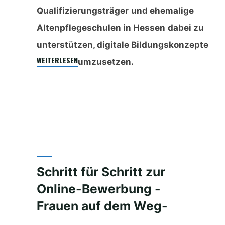
Qualifizierungsträger
und ehemalige
Altenpflegeschulen in Hessen
dabei zu
unterstützen, digitale Bildungskonzepte
„digiLIFT
WEITERLESEN
umzusetzen.
–
Das
Upgrade
für
die
digitale
Zukunft
Schritt für Schritt zur
von
Bildungsträgern“
Online-Bewerbung -
Frauen auf dem Weg-